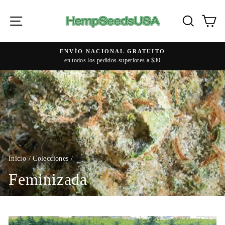
Ir
directamente
Navegación
Buscar
Ca
al
contenido
ENVÍO INTERNACIONAL GRATUITO
en pedidos superiores a $100
diapositivas
pausa
Inicio
/
Colecciones
/
Feminizada