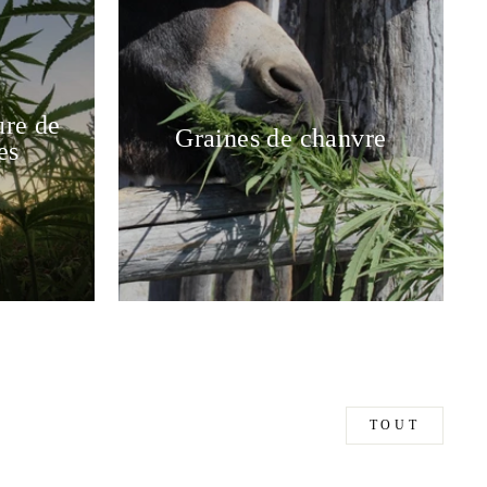
ure de
Graines de chanvre
es
"Fermer
(Esc)"
N
DE
TOUT