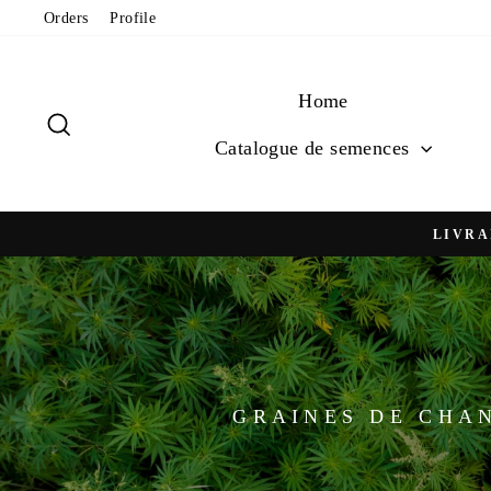
Passer
Orders
Profile
au
contenu
Home
Rechercher
Catalogue de semences
LIVRA
LES GRAINES DE CBD DOIVENT