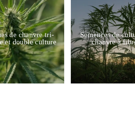
es de chanvre tri-
Semences de cult
e et double culture
chanvre à fibr
Économisez 20 % sur votre premier achat
INSCRIVEZ-VOUS À NOTRE LISTE DE DIFFUSIO
UJOURD'HUI ET NOUS VOUS ENVERRONS UN CO
DE RÉDUCTION DE 20 %.