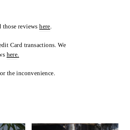
d those reviews
here
.
edit Card transactions. We
ews
here
.
for the inconvenience.