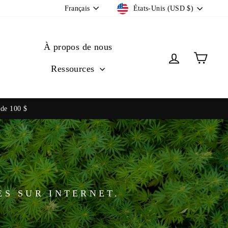
Devise
Langue
États-Unis (USD $)
Français
com
À propos de nous
Se connecte
Panie
Ressources
 de 100 $
T EN CENTIMES.