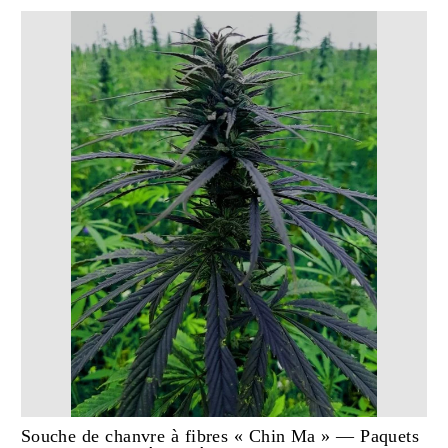
ELLE N'EST PAS CUMULABLE AVEC D'AUTRES
PROMOTIONS. VOTRE EMAIL RESTE PRIVÉ,
DÉSABONNEZ-VOUS À TOUT MOMENT.
S'ABONNER
Souche de chanvre à fibres « Chin Ma » — Paquets